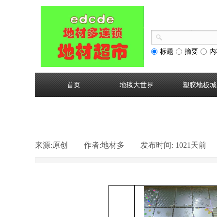
标题
摘要
内
首页
地毯大世界
塑胶地板城
来源:
原创
|
作者:
地材多
|
发布时间:
1021天前
|