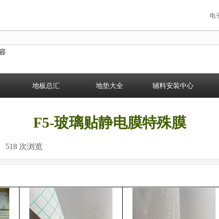
电
容
地板总汇
地垫大全
辅料安装中心
F5-玻璃贴静电膜特殊膜
518
次浏览
|